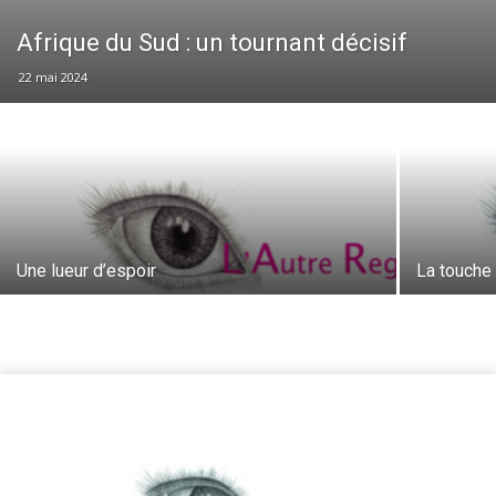
Afrique du Sud : un tournant décisif
22 mai 2024
Une lueur d’espoir
La touche