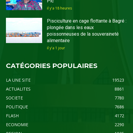
Pic
il y'a 18 heures
Pisciculture en cage flottante à Bagré :
plongée dans les eaux
poissonneuses de la souveraineté
alimentaire
il y'a 1 jour
CATÉGORIES POPULAIRES
LA UNE SITE
19523
ACTUALITES
8861
SOCIETE
7780
POLITIQUE
7686
FLASH
4172
ECONOMIE
2290