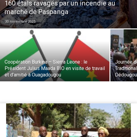
160 étals ravagés par un incendie au
marché de Paspanga
30 novembre 2025
Coopération Burkina – Sierra Leone : le
Journée d
Président Julius Maada BIO en visite de travail
Traditiona
et d’amitié à Ouagadougou
Dédougou p