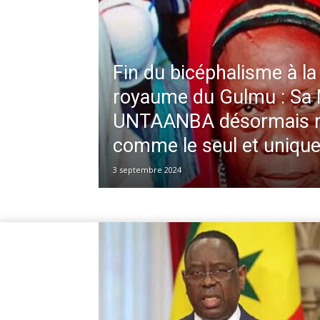
Fin du bicéphalisme à la
royaume du Gulmu : Sa 
UNTAANBA désormais 
comme le seul et unique
3 septembre 2024