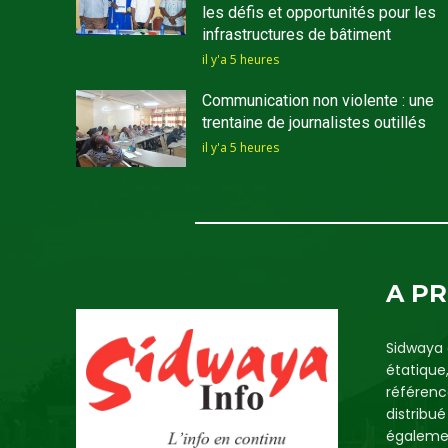
les défis et opportunités pour les
infrastructures de bâtiment
il y'a 5 heures
Communication non violente : une
trentaine de journalistes outillés
il y'a 5 heures
A P
Sidwaya 
étatique
référenc
distribu
égalemen