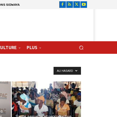
ONS SIDWAYA
CULTURE
PLUS
AU HASARD
es
es
Santé sexuelle et reproductive :