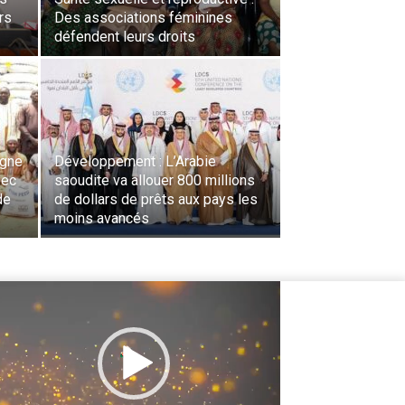
rs
Des associations féminines
défendent leurs droits
agne
Développement : L’Arabie
vec
saoudite va allouer 800 millions
de
de dollars de prêts aux pays les
moins avancés
cteur
déo