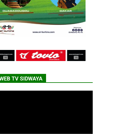
WEB TV SIDWAYA
cteur
déo