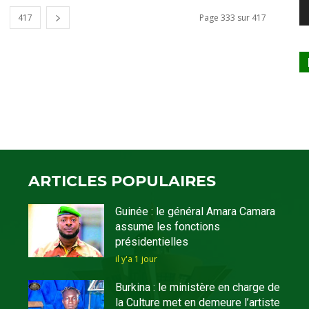
417
Page 333 sur 417
ARTICLES POPULAIRES
Guinée : le général Amara Camara
assume les fonctions
présidentielles
il y'a 1 jour
Burkina : le ministère en charge de
la Culture met en demeure l’artiste