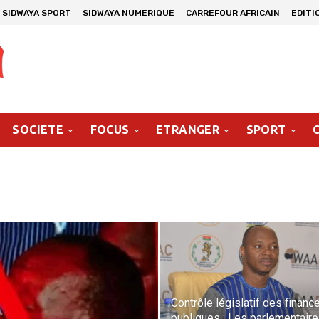
SIDWAYA SPORT
SIDWAYA NUMERIQUE
CARREFOUR AFRICAIN
EDITI
SOCIETE
FOCUS
ETRANGER
SPORT
Contrôle législatif des financ
publiques : Les parlementair