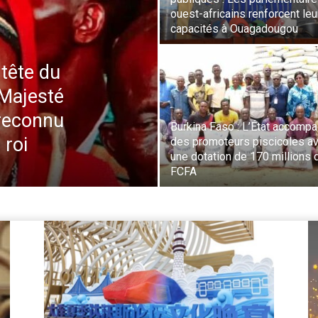
ouest-africains renforcent leu
capacités à Ouagadougou
 tête du
Majesté
reconnu
Burkina Faso : L’État accomp
 roi
des promoteurs piscicoles a
une dotation de 170 millions 
FCFA
Le
vi