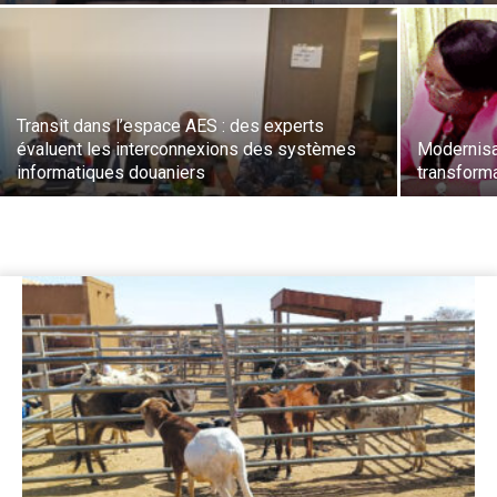
Transit dans l’espace AES : des experts
évaluent les interconnexions des systèmes
Modernisat
informatiques douaniers
transform