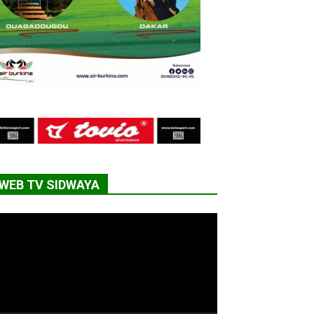
WEB TV SIDWAYA
cteur
déo