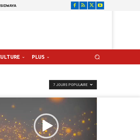
 SIDWAYA
CULTURE
PLUS
7 JOURS POPULAIRE
cteur
déo