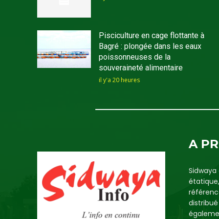
Pisciculture en cage flottante à
Bagré : plongée dans les eaux
poissonneuses de la
souveraineté alimentaire
il y'a 20 heures
A P
Sidwaya 
étatique
référenc
distribu
égalemen