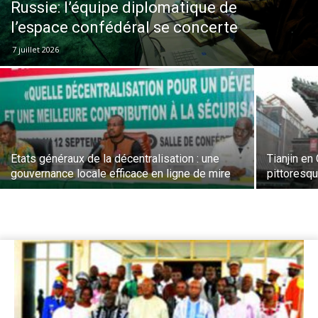
Russie: l’équipe diplomatique de
l’espace confédéral se concerte
7 juillet 2026
Etats généraux de la décentralisation : une
Tianjin en
gouvernance locale efficace en ligne de mire
pittoresq