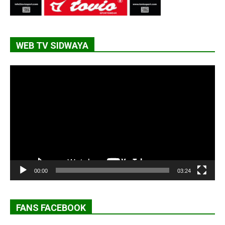
WEB TV SIDWAYA
Lecteur
vidéo
00:00
03:24
FANS FACEBOOK