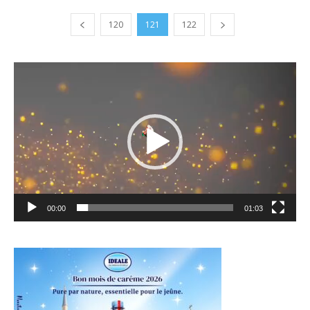
120
121
122
Lecteur
vidéo
00:00
01:03