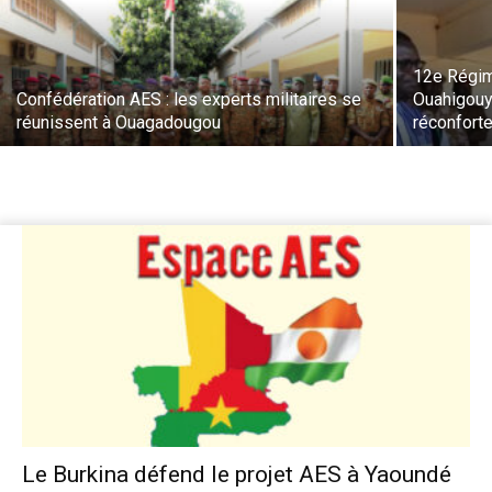
12e Régim
Confédération AES : les experts militaires se
Ouahigouy
réunissent à Ouagadougou
réconfort
Le Burkina défend le projet AES à Yaoundé