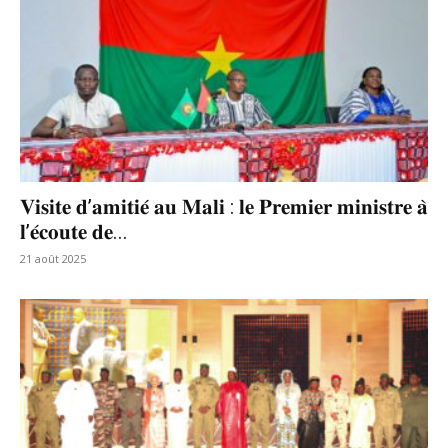
𝐕𝐢𝐬𝐢𝐭𝐞 𝐝’𝐚𝐦𝐢𝐭𝐢𝐞́ 𝐚𝐮 𝐌𝐚𝐥𝐢 : 𝐥𝐞 𝐏𝐫𝐞𝐦𝐢𝐞𝐫 𝐦𝐢𝐧𝐢𝐬𝐭𝐫𝐞 𝐚̀
𝐥’𝐞́𝐜𝐨𝐮𝐭𝐞 𝐝𝐞...
21 août 2025