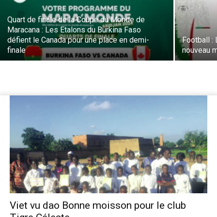
Quart de finale de la Coupe du Monde de
Maracana : Les Etalons du Burkina Faso
défient le Canada pour une place en demi-
Football :
finale
nouveau m
Viet vu dao Bonne moisson pour le club