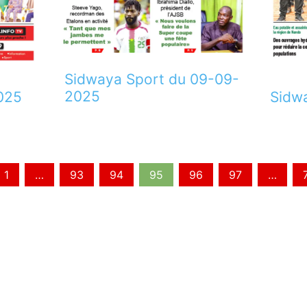
Sidwaya Sport du 09-09-
2025
025
Sidw
1
…
93
94
95
96
97
…