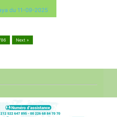
aya du 11-09-2025
786
Next »