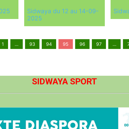
2025
Sidwaya du 12 au 14-09-
Sidw
2025
1
…
93
94
95
96
97
…
SIDWAYA SPORT