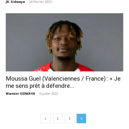
JK. Sidwaya
-
24 février 2025
Moussa Guel (Valenciennes / France) : « Je
me sens prêt à défendre...
Wamini SIDWAYA
-
4 juillet 2022
2
3
4