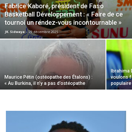
Fabrice Kaboré, président de Faso
Basketball Développement : « Faire de ce
tournoi un rendez-vous incontournable »
JK. Sidwaya
-
29 décembre 2025
Ibrahima 
Maurice Pétin (ostéopathe des Étalons) :
voulons f
« Au Burkina, il n’y a pas d’ostéopathe
populaire