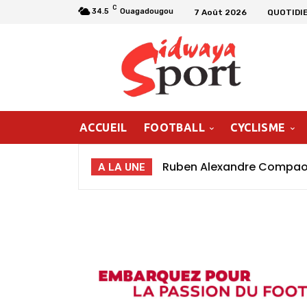
C
34.5
Ouagadougou
7 Août 2026
QUOTIDI
ACCUEIL
FOOTBALL
CYCLISME
Ruben Alexandre Compaoré
A LA UNE
poursuivre ma progressio