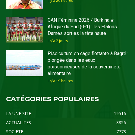
il y'a 20 heures
CAN Féminine 2026 / Burkina #
Afrique du Sud (0-1) : les Etalons
Dames sorties la tête haute
il y'a 2 jours
Pisciculture en cage flottante à Bagré :
plongée dans les eaux
poissonneuses de la souveraineté
alimentaire
il y'a 19 heures
CATÉGORIES POPULAIRES
LA UNE SITE
19516
ACTUALITES
8856
SOCIETE
7773