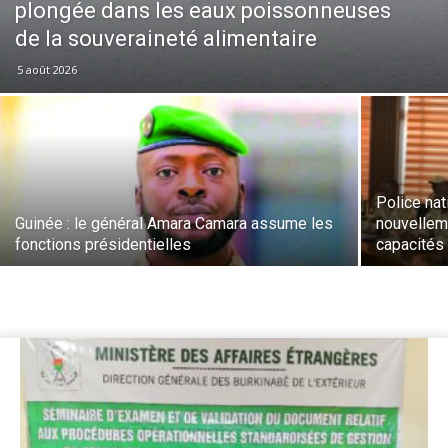
plongée dans les eaux poissonneuses
de la souveraineté alimentaire
5 août 2026
Police nat
Guinée : le général Amara Camara assume les
nouvellem
fonctions présidentielles
capacités