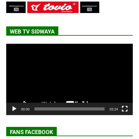
WEB TV SIDWAYA
Lecteur
vidéo
00:00
03:24
FANS FACEBOOK