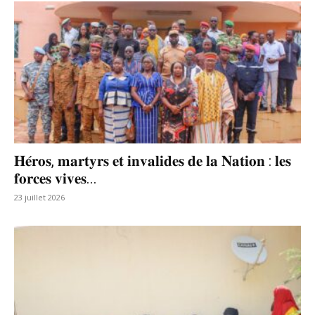
𝐇𝐞́𝐫𝐨𝐬, 𝐦𝐚𝐫𝐭𝐲𝐫𝐬 𝐞𝐭 𝐢𝐧𝐯𝐚𝐥𝐢𝐝𝐞𝐬 𝐝𝐞 𝐥𝐚 𝐍𝐚𝐭𝐢𝐨𝐧 : 𝐥𝐞𝐬
𝐟𝐨𝐫𝐜𝐞𝐬 𝐯𝐢𝐯𝐞𝐬...
23 juillet 2026