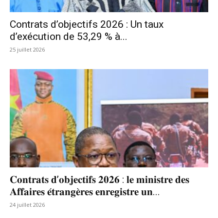
Contrats d’objectifs 2026 : Un taux
d’exécution de 53,29 % à...
25 juillet 2026
𝐂𝐨𝐧𝐭𝐫𝐚𝐭𝐬 𝐝’𝐨𝐛𝐣𝐞𝐜𝐭𝐢𝐟𝐬 𝟐𝟎𝟐𝟔 : 𝐥𝐞 𝐦𝐢𝐧𝐢𝐬𝐭𝐫𝐞 𝐝𝐞𝐬
𝐀𝐟𝐟𝐚𝐢𝐫𝐞𝐬 𝐞́𝐭𝐫𝐚𝐧𝐠𝐞̀𝐫𝐞𝐬 𝐞𝐧𝐫𝐞𝐠𝐢𝐬𝐭𝐫𝐞 𝐮𝐧...
24 juillet 2026