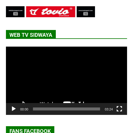
WEB TV SIDWAYA
Lecteur
vidéo
00:00
03:24
FANS FACEBOOK