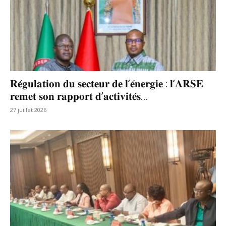
𝐑𝐞́𝐠𝐮𝐥𝐚𝐭𝐢𝐨𝐧 𝐝𝐮 𝐬𝐞𝐜𝐭𝐞𝐮𝐫 𝐝𝐞 𝐥’𝐞́𝐧𝐞𝐫𝐠𝐢𝐞 : 𝐥’𝐀𝐑𝐒𝐄
𝐫𝐞𝐦𝐞𝐭 𝐬𝐨𝐧 𝐫𝐚𝐩𝐩𝐨𝐫𝐭 𝐝’𝐚𝐜𝐭𝐢𝐯𝐢𝐭𝐞́𝐬...
27 juillet 2026