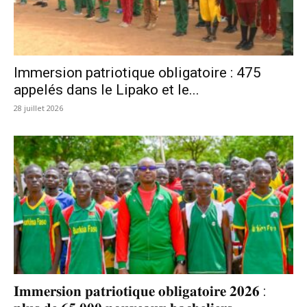
Immersion patriotique obligatoire : 475
appelés dans le Lipako et le...
28 juillet 2026
𝐈𝐦𝐦𝐞𝐫𝐬𝐢𝐨𝐧 𝐩𝐚𝐭𝐫𝐢𝐨𝐭𝐢𝐪𝐮𝐞 𝐨𝐛𝐥𝐢𝐠𝐚𝐭𝐨𝐢𝐫𝐞 𝟐𝟎𝟐𝟔 :