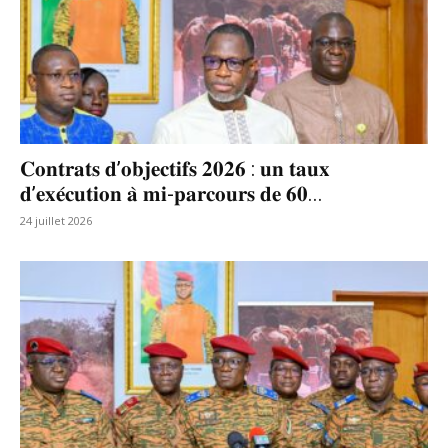
𝐂𝐨𝐧𝐭𝐫𝐚𝐭𝐬 𝐝’𝐨𝐛𝐣𝐞𝐜𝐭𝐢𝐟𝐬 𝟐𝟎𝟐𝟔 : 𝐮𝐧 𝐭𝐚𝐮𝐱
𝐝’𝐞𝐱𝐞́𝐜𝐮𝐭𝐢𝐨𝐧 𝐚̀ 𝐦𝐢-𝐩𝐚𝐫𝐜𝐨𝐮𝐫𝐬 𝐝𝐞 𝟔𝟎...
24 juillet 2026