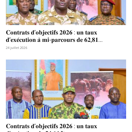
𝐂𝐨𝐧𝐭𝐫𝐚𝐭𝐬 𝐝’𝐨𝐛𝐣𝐞𝐜𝐭𝐢𝐟𝐬 𝟐𝟎𝟐𝟔 : 𝐮𝐧 𝐭𝐚𝐮𝐱
𝐝’𝐞𝐱𝐞́𝐜𝐮𝐭𝐢𝐨𝐧 𝐚̀ 𝐦𝐢-𝐩𝐚𝐫𝐜𝐨𝐮𝐫𝐬 𝐝𝐞 𝟔𝟐,𝟖𝟏...
24 juillet 2026
𝐂𝐨𝐧𝐭𝐫𝐚𝐭𝐬 𝐝’𝐨𝐛𝐣𝐞𝐜𝐭𝐢𝐟𝐬 𝟐𝟎𝟐𝟔 : 𝐮𝐧 𝐭𝐚𝐮𝐱