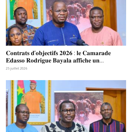
𝐂𝐨𝐧𝐭𝐫𝐚𝐭𝐬 𝐝’𝐨𝐛𝐣𝐞𝐜𝐭𝐢𝐟𝐬 𝟐𝟎𝟐𝟔 : 𝐥𝐞 𝐂𝐚𝐦𝐚𝐫𝐚𝐝𝐞
𝐄𝐝𝐚𝐬𝐬𝐨 𝐑𝐨𝐝𝐫𝐢𝐠𝐮𝐞 𝐁𝐚𝐲𝐚𝐥𝐚 𝐚𝐟𝐟𝐢𝐜𝐡𝐞 𝐮𝐧...
25 juillet 2026