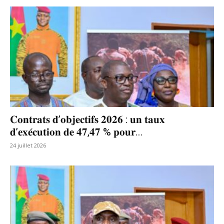
𝐂𝐨𝐧𝐭𝐫𝐚𝐭𝐬 𝐝’𝐨𝐛𝐣𝐞𝐜𝐭𝐢𝐟𝐬 𝟐𝟎𝟐𝟔 : 𝐮𝐧 𝐭𝐚𝐮𝐱
𝐝’𝐞𝐱𝐞́𝐜𝐮𝐭𝐢𝐨𝐧 𝐝𝐞 𝟒𝟕,𝟒𝟕 % 𝐩𝐨𝐮𝐫...
24 juillet 2026