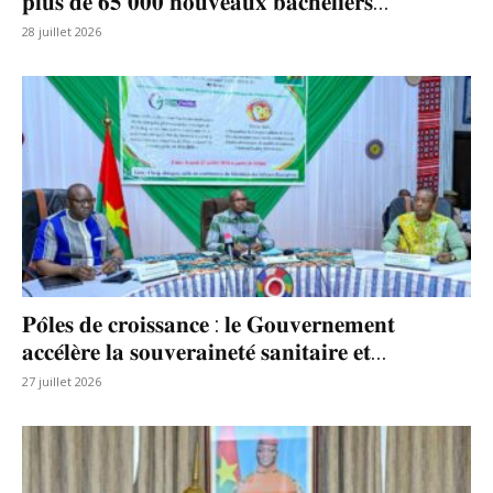
𝐩𝐥𝐮𝐬 𝐝𝐞 𝟔𝟓 𝟎𝟎𝟎 𝐧𝐨𝐮𝐯𝐞𝐚𝐮𝐱 𝐛𝐚𝐜𝐡𝐞𝐥𝐢𝐞𝐫𝐬...
28 juillet 2026
𝐏𝐨̂𝐥𝐞𝐬 𝐝𝐞 𝐜𝐫𝐨𝐢𝐬𝐬𝐚𝐧𝐜𝐞 : 𝐥𝐞 𝐆𝐨𝐮𝐯𝐞𝐫𝐧𝐞𝐦𝐞𝐧𝐭
𝐚𝐜𝐜𝐞́𝐥𝐞̀𝐫𝐞 𝐥𝐚 𝐬𝐨𝐮𝐯𝐞𝐫𝐚𝐢𝐧𝐞𝐭𝐞́ 𝐬𝐚𝐧𝐢𝐭𝐚𝐢𝐫𝐞 𝐞𝐭...
27 juillet 2026