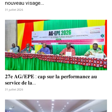
nouveau visage...
31 juillet 2026
𝟐𝟕𝐞 𝐀𝐆/𝐄𝐏𝐄 : 𝐜𝐚𝐩 𝐬𝐮𝐫 𝐥𝐚 𝐩𝐞𝐫𝐟𝐨𝐫𝐦𝐚𝐧𝐜𝐞 𝐚𝐮
𝐬𝐞𝐫𝐯𝐢𝐜𝐞 𝐝𝐞 𝐥𝐚...
31 juillet 2026