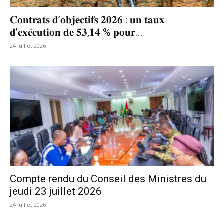
𝐂𝐨𝐧𝐭𝐫𝐚𝐭𝐬 𝐝’𝐨𝐛𝐣𝐞𝐜𝐭𝐢𝐟𝐬 𝟐𝟎𝟐𝟔 : 𝐮𝐧 𝐭𝐚𝐮𝐱
𝐝’𝐞𝐱𝐞́𝐜𝐮𝐭𝐢𝐨𝐧 𝐝𝐞 𝟓𝟑,𝟏𝟒 % 𝐩𝐨𝐮𝐫...
24 juillet 2026
Compte rendu du Conseil des Ministres du
jeudi 23 juillet 2026
24 juillet 2026