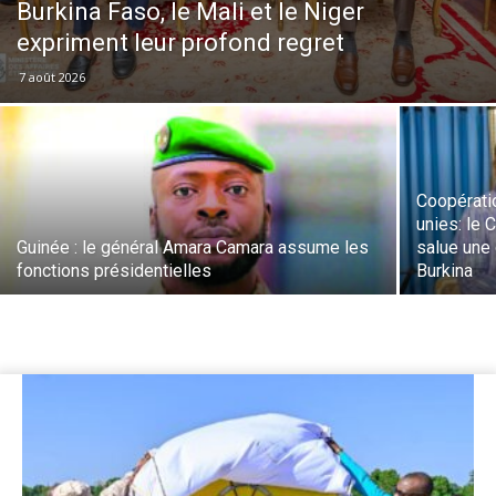
Burkina Faso, le Mali et le Niger
expriment leur profond regret
7 août 2026
Coopérati
unies: le 
Guinée : le général Amara Camara assume les
salue une
fonctions présidentielles
Burkina