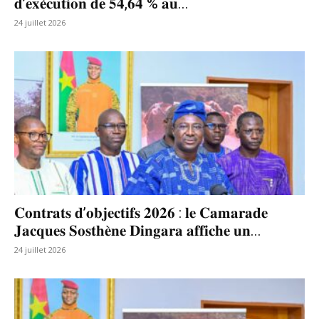
𝐝’𝐞𝐱𝐞́𝐜𝐮𝐭𝐢𝐨𝐧 𝐝𝐞 𝟓𝟒,𝟔𝟒 % 𝐚𝐮...
24 juillet 2026
𝐂𝐨𝐧𝐭𝐫𝐚𝐭𝐬 𝐝’𝐨𝐛𝐣𝐞𝐜𝐭𝐢𝐟𝐬 𝟐𝟎𝟐𝟔 : 𝐥𝐞 𝐂𝐚𝐦𝐚𝐫𝐚𝐝𝐞
𝐉𝐚𝐜𝐪𝐮𝐞𝐬 𝐒𝐨𝐬𝐭𝐡𝐞̀𝐧𝐞 𝐃𝐢𝐧𝐠𝐚𝐫𝐚 𝐚𝐟𝐟𝐢𝐜𝐡𝐞 𝐮𝐧...
24 juillet 2026