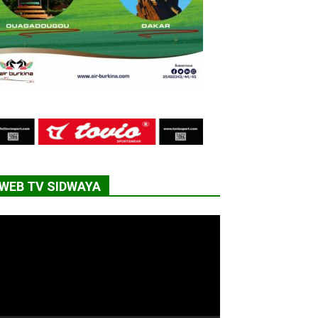
WEB TV SIDWAYA
cteur
déo