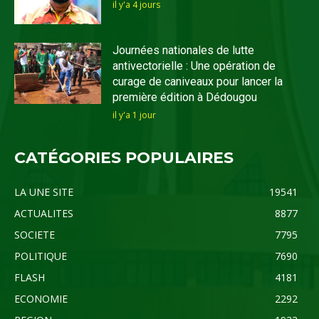
il y'a 4 jours
Journées nationales de lutte
antivectorielle : Une opération de
curage de caniveaux pour lancer la
première édition à Dédougou
il y'a 1 jour
CATÉGORIES POPULAIRES
LA UNE SITE
19541
ACTUALITES
8877
SOCIETE
7795
POLITIQUE
7690
FLASH
4181
ECONOMIE
2292