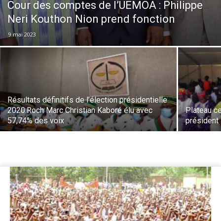
Cour des comptes de l’UEMOA : Philippe
Neri Kouthon Nion prend fonction
9 mai 2023
Résultats définitifs de l’élection présidentielle
2020:Roch Marc Christian Kaboré élu avec
Plateau ce
57,74% des voix
président