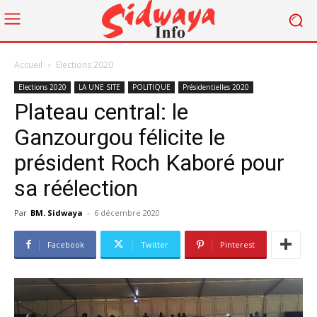
Accueil
Elections 2020
Elections 2020
LA UNE SITE
POLITIQUE
Présidentielles 2020
Plateau central: le
Ganzourgou félicite le
président Roch Kaboré pour
sa réélection
Par
BM. Sidwaya
-
6 décembre 2020
Facebook
Twitter
Pinterest