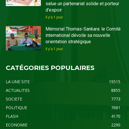
salue un partenariat solide et porteur
d’espoir
il y'a 1 jour
Mémorial Thomas-Sankara: le Comité
international dévoile sa nouvelle
orientation stratégique
il y'a 1 jour
CATÉGORIES POPULAIRES
LA UNE SITE
19515
ACTUALITES
8855
SOCIETE
7773
POLITIQUE
7681
FLASH
4170
ECONOMIE
2290