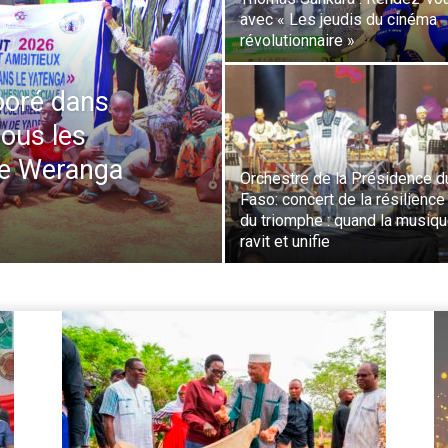
avec « Les jeudis du cinéma
révolutionnaire »
ooré dans
tous les
de Weranga
Orchestre de la Présidence d
Faso: concert de la résilience
du triomphe : quand la musiq
ravit et unifie
Le
vi