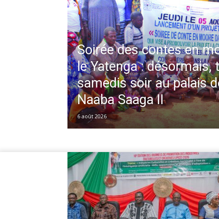
Soirée des contes en m
le Yatenga : désormais, 
samedis soir au palais 
Naaba Saaga II
6 août 2026