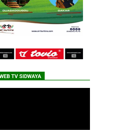
WEB TV SIDWAYA
cteur
déo