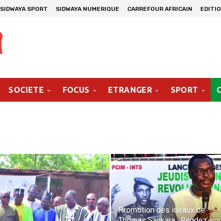
SIDWAYA SPORT
SIDWAYA NUMERIQUE
CARREFOUR AFRICAIN
EDITI
SOCIETE
FOCUS
ETRANGER
SPORT
Promotion des idéaux de
Thomas Sankara : Rendez-vo