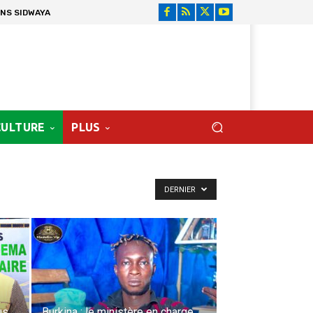
ONS SIDWAYA
CULTURE
PLUS
DERNIER
us
Burkina : le ministère en charge