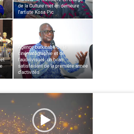
de la Culture met en demeure
l’artiste Kosa Pic
Agence burkinabè de la
u
cinématographie et de
 et
l’audiovisuel : un bilan
ue
satisfaisant de la première année
d’activités
cteur
déo