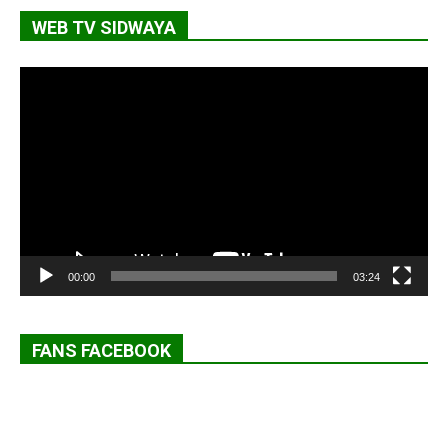
WEB TV SIDWAYA
Lecteur
vidéo
00:00
03:24
FANS FACEBOOK