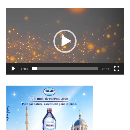
Lecteur
vidéo
00:00
01:03