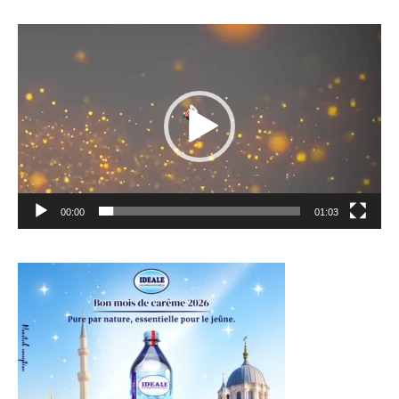
Lecteur
vidéo
00:00
01:03