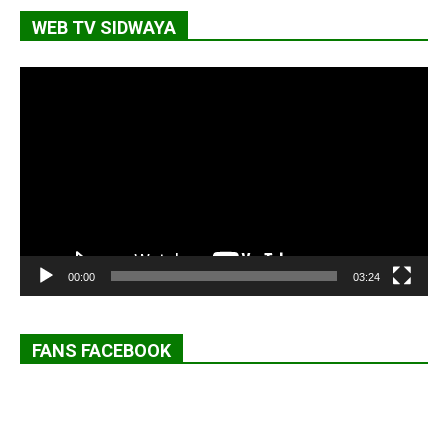
WEB TV SIDWAYA
Lecteur
vidéo
00:00
03:24
FANS FACEBOOK