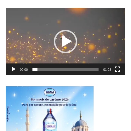
Lecteur
vidéo
00:00
01:03