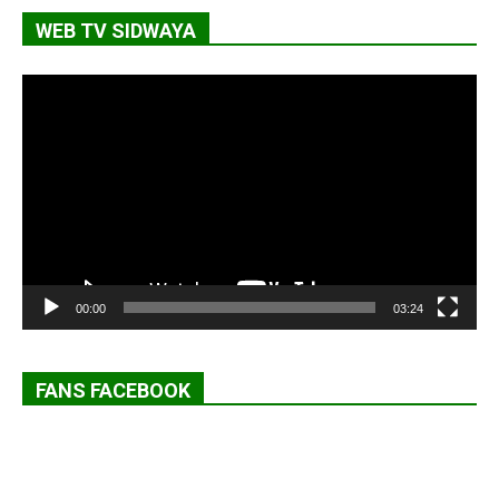
WEB TV SIDWAYA
Lecteur
vidéo
00:00
03:24
FANS FACEBOOK