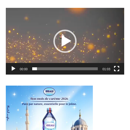
Lecteur
vidéo
00:00
01:03