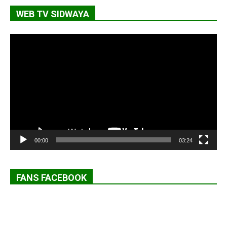
WEB TV SIDWAYA
Lecteur
vidéo
00:00
03:24
FANS FACEBOOK