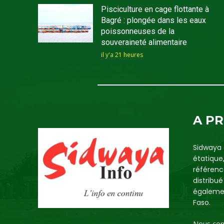
Pisciculture en cage flottante à
Bagré : plongée dans les eaux
poissonneuses de la
souveraineté alimentaire
il y'a 21 heures
A P
Sidwaya 
étatique
référenc
distribu
égalemen
Faso.
Nous con