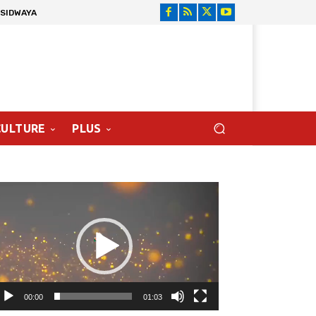
 SIDWAYA
CULTURE
PLUS
cteur
déo
00:00
01:03