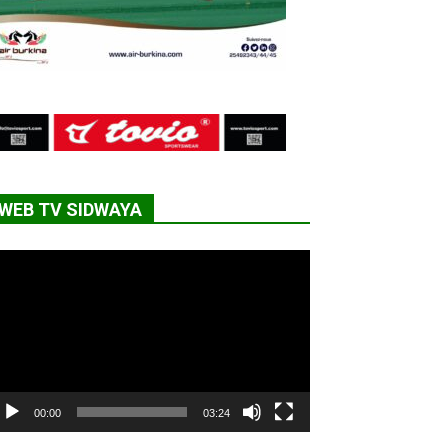
WEB TV SIDWAYA
cteur
déo
00:00
03:24