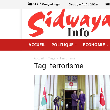
C
Jeudi, 6 Août 2026
SI
31.9
Ouagadougou
ACCUEIL
POLITIQUE
ECONOMIE
Accueil
Tags
Terrorisme
Tag: terrorisme