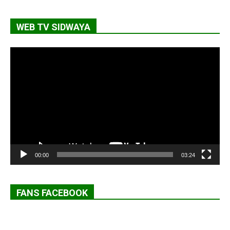
WEB TV SIDWAYA
Lecteur
vidéo
00:00
03:24
FANS FACEBOOK