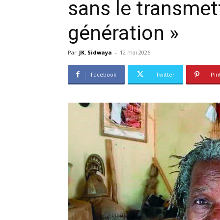
sans le transmett
génération »
Par
JK. Sidwaya
-
12 mai 2026
Facebook
Twitter
Pin