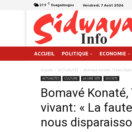
C
Vendredi, 7 Août 2026
27.9
Ouagadougou
ACCUEIL
POLITIQUE
ECONOMIE
Accueil
ACTUALITES
Bomavé Konaté, Trésor humain
ACTUALITES
CULTURE
LA UNE SITE
SOCIETE
Bomavé Konaté, 
vivant: « La fau
nous disparaisso