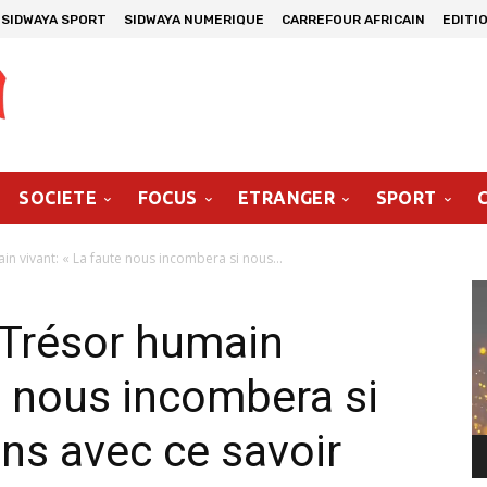
SIDWAYA SPORT
SIDWAYA NUMERIQUE
CARREFOUR AFRICAIN
EDITI
SOCIETE
FOCUS
ETRANGER
SPORT
 vivant: « La faute nous incombera si nous...
Le
vi
Trésor humain
te nous incombera si
ns avec ce savoir