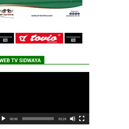
WEB TV SIDWAYA
cteur
déo
00:00
03:24