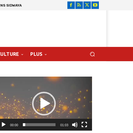
ONS SIDWAYA
CULTURE
PLUS
cteur
déo
00:00
01:03