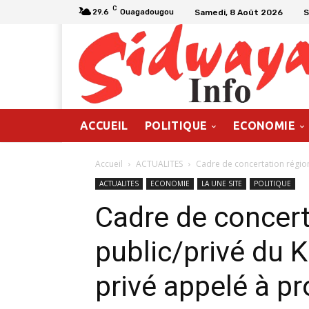
C
Samedi, 8 Août 2026
S
29.6
Ouagadougou
ACCUEIL
POLITIQUE
ECONOMIE
Accueil
ACTUALITES
Cadre de concertation régiona
ACTUALITES
ECONOMIE
LA UNE SITE
POLITIQUE
Cadre de concert
public/privé du K
privé appelé à p