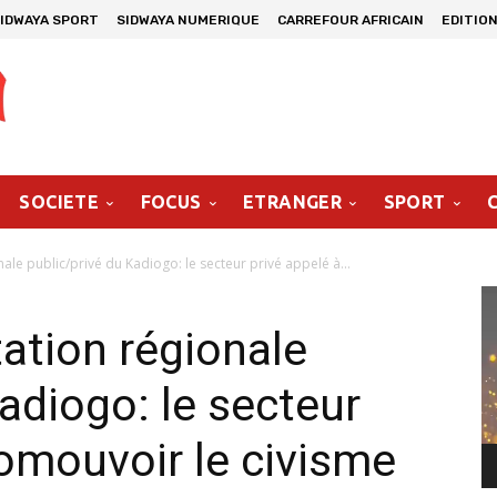
IDWAYA SPORT
SIDWAYA NUMERIQUE
CARREFOUR AFRICAIN
EDITION
SOCIETE
FOCUS
ETRANGER
SPORT
le public/privé du Kadiogo: le secteur privé appelé à...
Le
vi
ation régionale
adiogo: le secteur
romouvoir le civisme