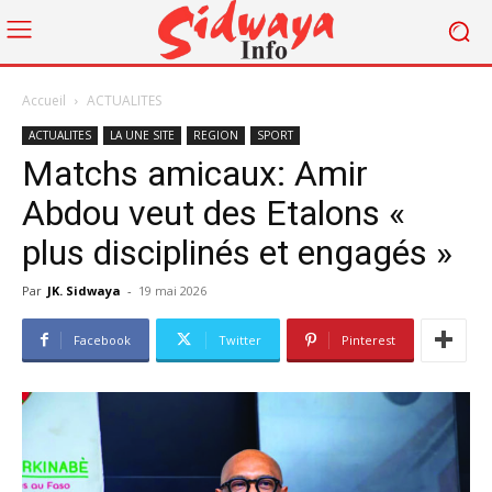
Accueil
ACTUALITES
ACTUALITES
LA UNE SITE
REGION
SPORT
Matchs amicaux: Amir
Abdou veut des Etalons «
plus disciplinés et engagés »
Par
JK. Sidwaya
-
19 mai 2026
Facebook
Twitter
Pinterest