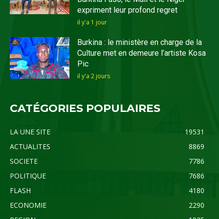
expriment leur profond regret
il y'a 1 jour
Burkina : le ministère en charge de la
Culture met en demeure l’artiste Kosa
Pic
il y'a 2 jours
CATÉGORIES POPULAIRES
LA UNE SITE
19531
ACTUALITES
8869
SOCIETE
7786
POLITIQUE
7686
FLASH
4180
ECONOMIE
2290