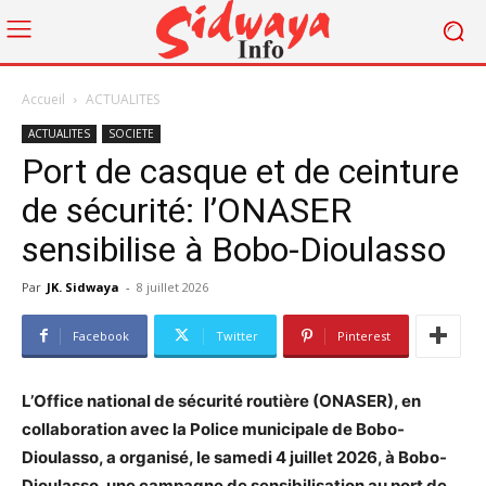
Accueil
ACTUALITES
ACTUALITES
SOCIETE
Port de casque et de ceinture
de sécurité: l’ONASER
sensibilise à Bobo-Dioulasso
Par
JK. Sidwaya
-
8 juillet 2026
Facebook
Twitter
Pinterest
L’Office national de sécurité routière (ONASER), en
collaboration avec la Police municipale de Bobo-
Dioulasso, a organisé, le samedi 4 juillet 2026, à Bobo-
Dioulasso, une campagne de sensibilisation au port de