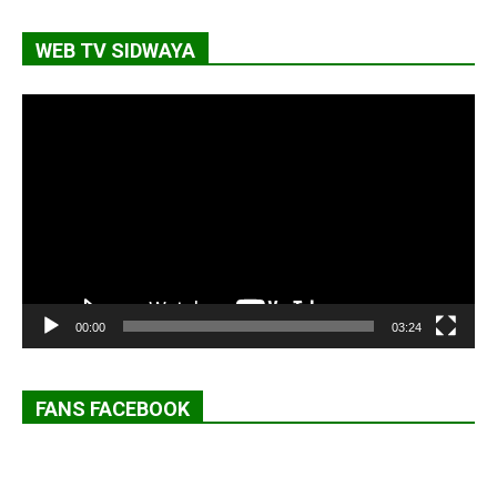
WEB TV SIDWAYA
Lecteur
vidéo
00:00
03:24
FANS FACEBOOK