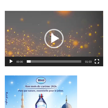
Lecteur
vidéo
00:00
01:03