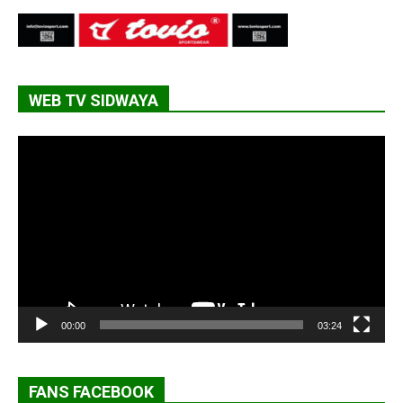
WEB TV SIDWAYA
Lecteur
vidéo
00:00
03:24
FANS FACEBOOK