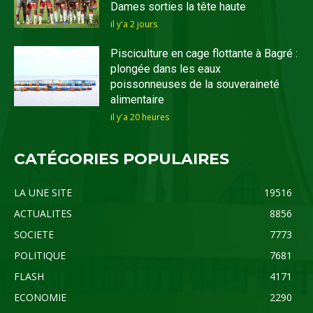
Dames sorties la tête haute
il y'a 2 jours
Pisciculture en cage flottante à Bagré :
plongée dans les eaux
poissonneuses de la souveraineté
alimentaire
il y'a 20 heures
CATÉGORIES POPULAIRES
LA UNE SITE
19516
ACTUALITES
8856
SOCIETE
7773
POLITIQUE
7681
FLASH
4171
ECONOMIE
2290