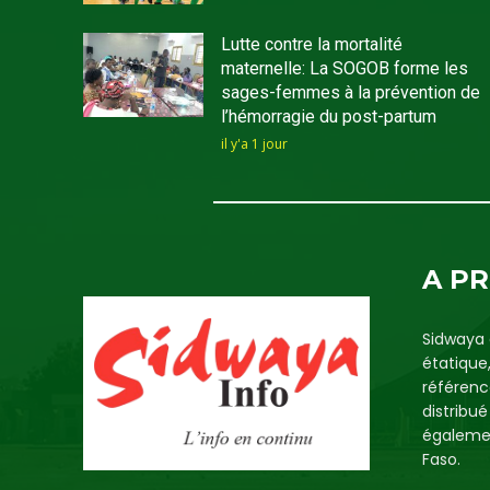
Lutte contre la mortalité
maternelle: La SOGOB forme les
sages-femmes à la prévention de
l’hémorragie du post-partum
il y'a 1 jour
A P
Sidwaya 
étatique
référenc
distribu
égalemen
Faso.