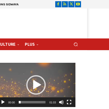
ONS SIDWAYA
CULTURE
PLUS
cteur
déo
00:00
01:03