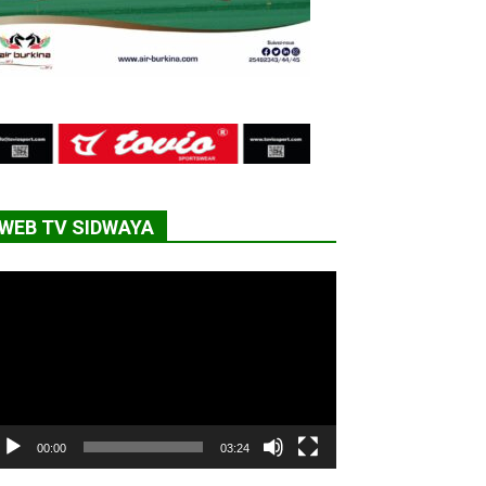
WEB TV SIDWAYA
cteur
déo
00:00
03:24