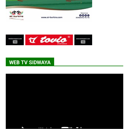
WEB TV SIDWAYA
Lecteur
vidéo