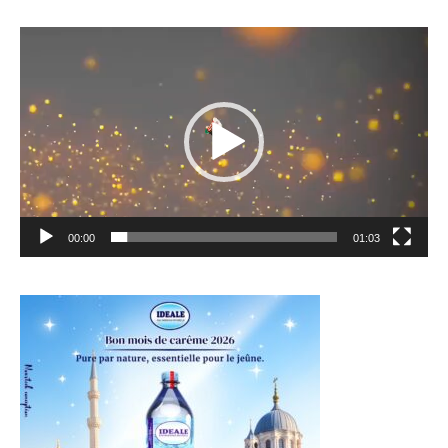
Lecteur
vidéo
00:00
01:03