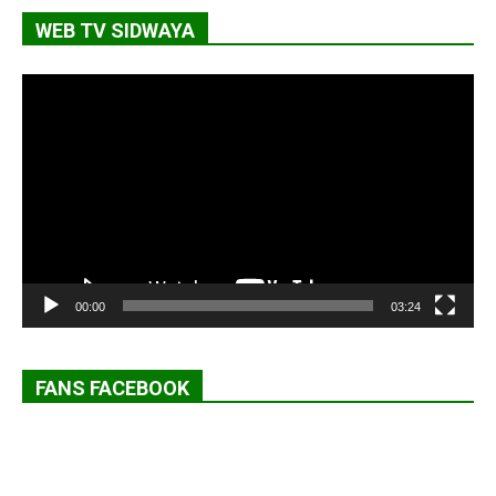
WEB TV SIDWAYA
Lecteur
vidéo
00:00
03:24
FANS FACEBOOK