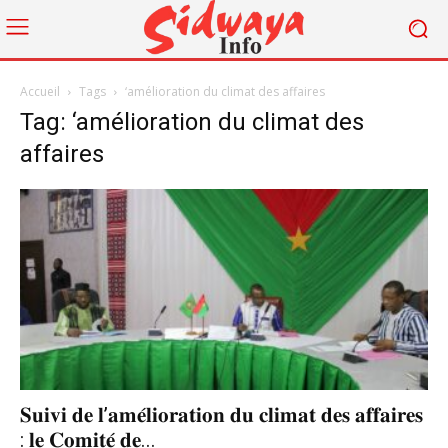
Accueil
Tags
‘amélioration du climat des affaires
Tag: ‘amélioration du climat des
affaires
𝐒𝐮𝐢𝐯𝐢 𝐝𝐞 𝐥’𝐚𝐦𝐞́𝐥𝐢𝐨𝐫𝐚𝐭𝐢𝐨𝐧 𝐝𝐮 𝐜𝐥𝐢𝐦𝐚𝐭 𝐝𝐞𝐬 𝐚𝐟𝐟𝐚𝐢𝐫𝐞𝐬
: 𝐥𝐞 𝐂𝐨𝐦𝐢𝐭𝐞́ 𝐝𝐞...