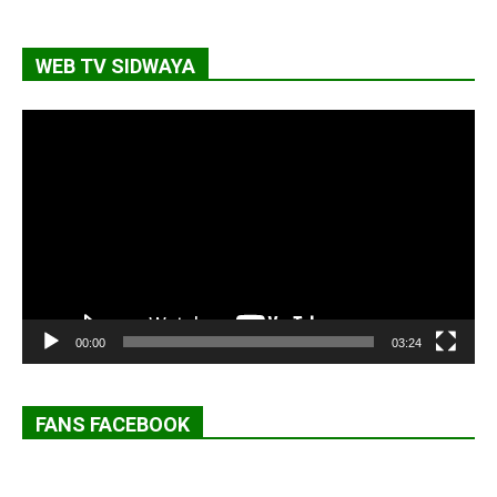
WEB TV SIDWAYA
Lecteur
vidéo
00:00
03:24
FANS FACEBOOK