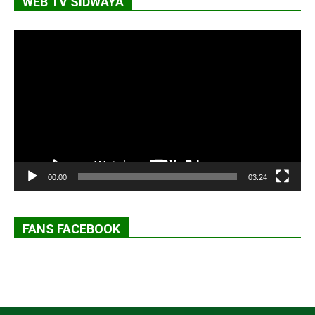
WEB TV SIDWAYA
Lecteur
vidéo
00:00
03:24
FANS FACEBOOK