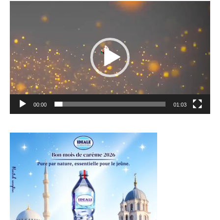
Lecteur
vidéo
00:00
01:03