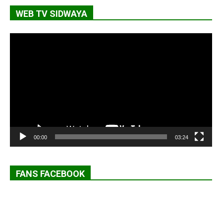
WEB TV SIDWAYA
Lecteur
vidéo
00:00
03:24
FANS FACEBOOK