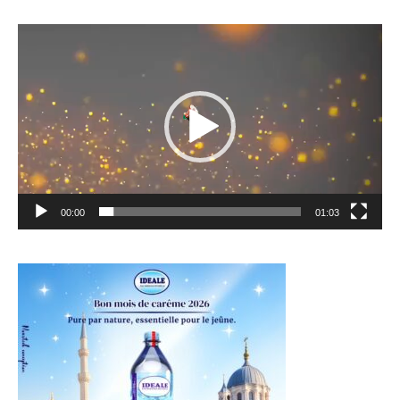
Lecteur
vidéo
00:00
01:03