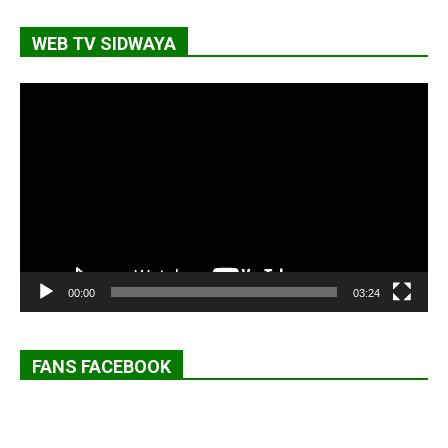
WEB TV SIDWAYA
Lecteur
vidéo
00:00
03:24
FANS FACEBOOK