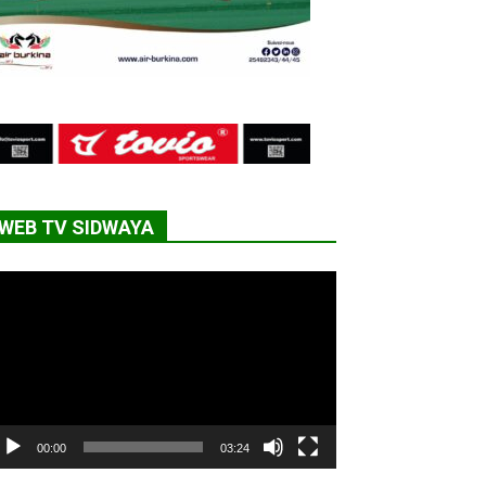
WEB TV SIDWAYA
cteur
déo
00:00
03:24