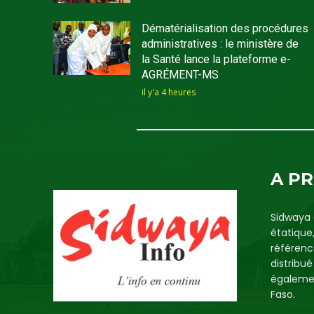
Dématérialisation des procédures
administratives : le ministère de
la Santé lance la plateforme e-
AGRÉMENT-MS
il y'a 4 heures
A P
Sidwaya 
étatique
référenc
distribu
égalemen
Faso.