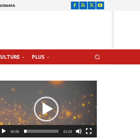
SIDWAYA
CULTURE
PLUS
cteur
déo
00:00
01:03