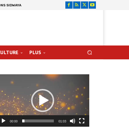
ONS SIDWAYA
CULTURE
PLUS
cteur
déo
00:00
01:03