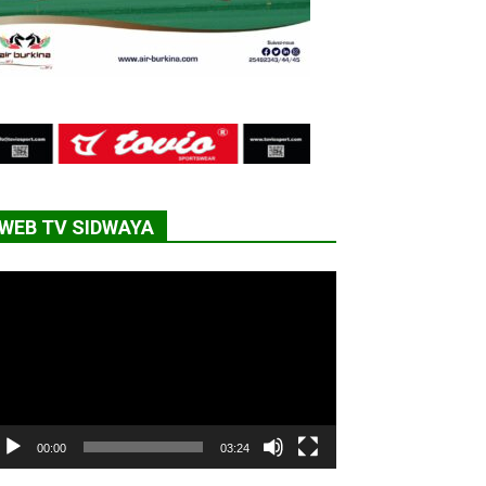
WEB TV SIDWAYA
cteur
déo
00:00
03:24