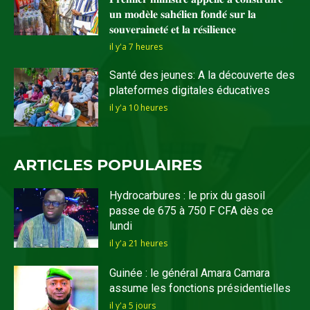
𝐮𝐧 𝐦𝐨𝐝𝐞̀𝐥𝐞 𝐬𝐚𝐡𝐞́𝐥𝐢𝐞𝐧 𝐟𝐨𝐧𝐝𝐞́ 𝐬𝐮𝐫 𝐥𝐚
𝐬𝐨𝐮𝐯𝐞𝐫𝐚𝐢𝐧𝐞𝐭𝐞́ 𝐞𝐭 𝐥𝐚 𝐫𝐞́𝐬𝐢𝐥𝐢𝐞𝐧𝐜𝐞
il y'a 7 heures
Santé des jeunes: A la découverte des
plateformes digitales éducatives
il y'a 10 heures
ARTICLES POPULAIRES
Hydrocarbures : le prix du gasoil
passe de 675 à 750 F CFA dès ce
lundi
il y'a 21 heures
Guinée : le général Amara Camara
assume les fonctions présidentielles
il y'a 5 jours