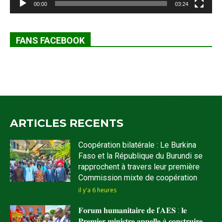
00:00
03:24
FANS FACEBOOK
ARTICLES RECENTS
Coopération bilatérale : Le Burkina
Faso et la République du Burundi se
rapprochent à travers leur première
Commission mixte de coopération
il y'a 6 heures
𝐅𝐨𝐫𝐮𝐦 𝐡𝐮𝐦𝐚𝐧𝐢𝐭𝐚𝐢𝐫𝐞 𝐝𝐞 𝐥’𝐀𝐄𝐒 : 𝐥𝐞
𝐏𝐫𝐞𝐦𝐢𝐞𝐫 𝐦𝐢𝐧𝐢𝐬𝐭𝐫𝐞 𝐚𝐩𝐩𝐞𝐥𝐥𝐞 𝐚̀ 𝐜𝐨𝐧𝐬𝐭𝐫𝐮𝐢𝐫𝐞