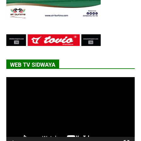
WEB TV SIDWAYA
Lecteur
vidéo