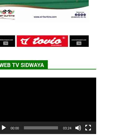
WEB TV SIDWAYA
cteur
déo
00:00
03:24