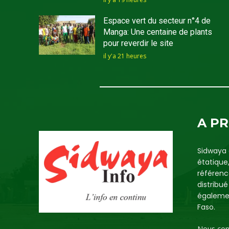
Espace vert du secteur n°4 de
Manga: Une centaine de plants
pour reverdir le site
il y'a 21 heures
A P
Sidwaya 
étatique
référenc
distribu
égalemen
Faso.
Nous con