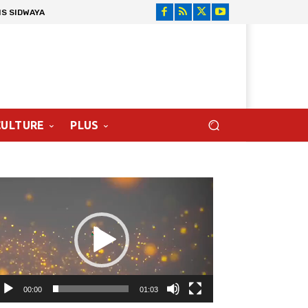
NS SIDWAYA
CULTURE
PLUS
cteur
déo
00:00
01:03