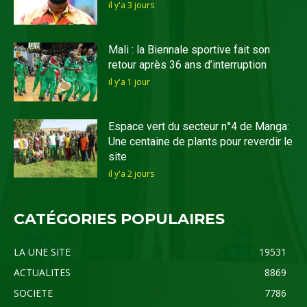
il y'a 3 jours
Mali : la Biennale sportive fait son
retour après 36 ans d’interruption
il y'a 1 jour
Espace vert du secteur n°4 de Manga:
Une centaine de plants pour reverdir le
site
il y'a 2 jours
CATÉGORIES POPULAIRES
LA UNE SITE
19531
ACTUALITES
8869
SOCIETE
7786