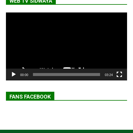
WEB TV SIDWAYA
Lecteur
vidéo
00:00
03:24
FANS FACEBOOK