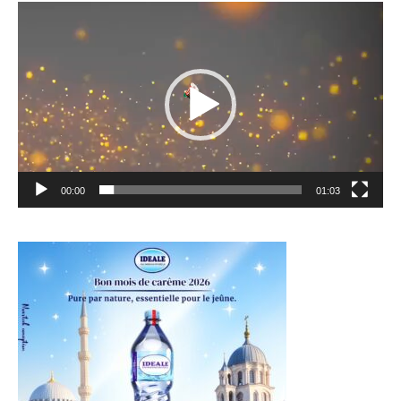
Lecteur
vidéo
00:00
01:03