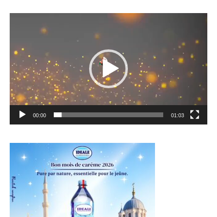
Lecteur
vidéo
00:00
01:03