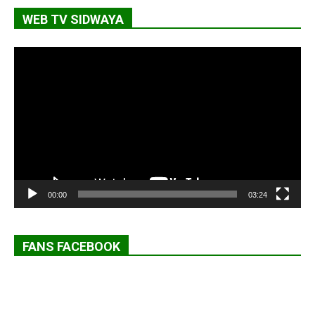
WEB TV SIDWAYA
Lecteur
vidéo
00:00
03:24
FANS FACEBOOK