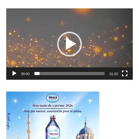
Lecteur
vidéo
00:00
01:03