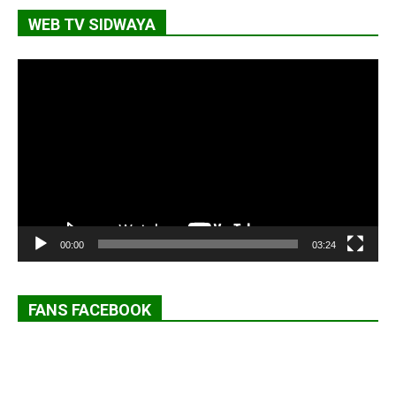
WEB TV SIDWAYA
Lecteur
vidéo
00:00
03:24
FANS FACEBOOK