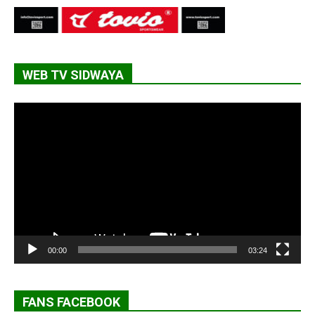
WEB TV SIDWAYA
Lecteur
vidéo
00:00
03:24
FANS FACEBOOK