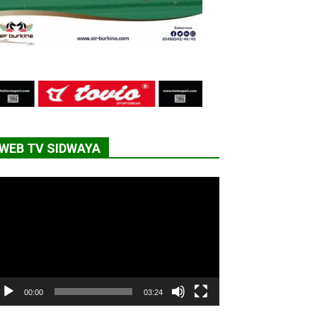
WEB TV SIDWAYA
cteur
déo
00:00
03:24