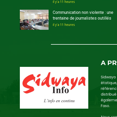
il y'a 11 heures
Communication non violente : une
trentaine de journalistes outillés
il y'a 11 heures
A P
Sidwaya 
étatique
référenc
distribu
égalemen
Faso.
Nous con