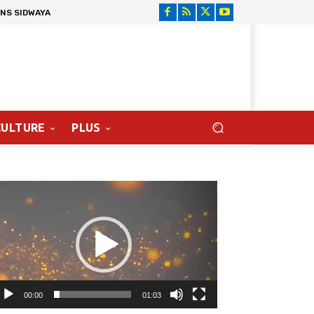
ONS SIDWAYA
CULTURE
PLUS
cteur
déo
00:00
01:03