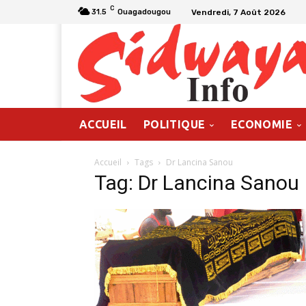
C
Vendredi, 7 Août 2026
31.5
Ouagadougou
ACCUEIL
POLITIQUE
ECONOMIE
Accueil
Tags
Dr Lancina Sanou
Tag: Dr Lancina Sanou