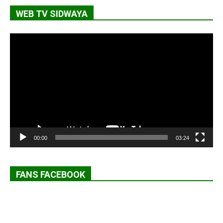
WEB TV SIDWAYA
Lecteur
vidéo
00:00
03:24
FANS FACEBOOK