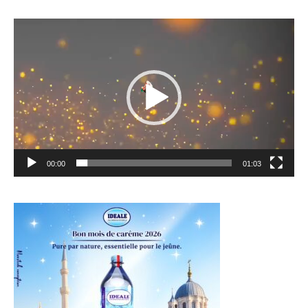
Lecteur
vidéo
00:00
01:03