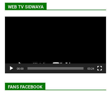
WEB TV SIDWAYA
Lecteur
vidéo
00:00
03:24
FANS FACEBOOK