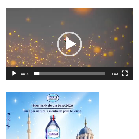
Lecteur
vidéo
00:00
01:03