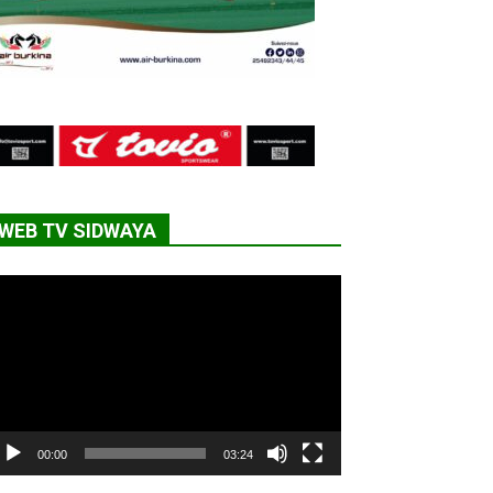
WEB TV SIDWAYA
cteur
déo
00:00
03:24