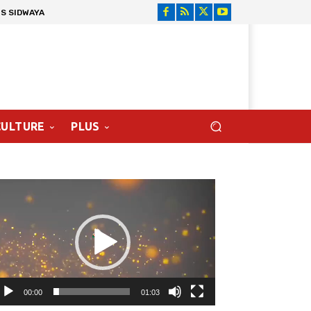
S SIDWAYA
CULTURE
PLUS
cteur
déo
00:00
01:03