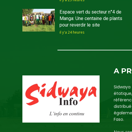
Espace vert du secteur n°4 de
Manga: Une centaine de plants
pour reverdir le site
il y'a 24 heures
A P
Sidwaya 
étatique
référenc
distribu
égalemen
Faso.
Nous con