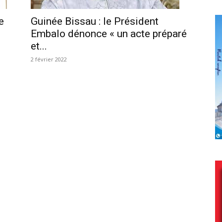
e
Guinée Bissau : le Président
Embalo dénonce « un acte préparé
et...
2 février 2022